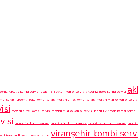
ak
deniz Arçelik kombi servisi
akdeniz Baykan kombi servisi
akdeniz Beko kombi servisi
bi servisi
erdemli Beko kombi servisi
mersin airfel kombi servisi
mersin Alarko kombi servisi
isi
mezitli airfel kombi servisi
mezitli Alarko kombi servisi
mezitli Ariston kombi servisi
visi
tece airfel kombi servisi
tece Alarko kombi servisi
tece Ariston kombi servisi
tece Ar
viranşehir kombi servi
visi
toroslar Baykan kombi servisi