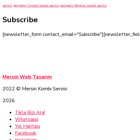
servisi
yenişehir Arçelik kombi servisi
yenişehir Baykan kombi servisi
Subscribe
[newsletter_form contact_email="Subscribe"][newsletter_fiel
Mersin Kombi Servisi
Mersin Kombi Servisi
Mersin Web Tasarım
2022
© Mersin Kombi Servisi
2026
Tıkla Bizi Ara!
Whatsapp
Yol Haritası
Facebook
Instagram