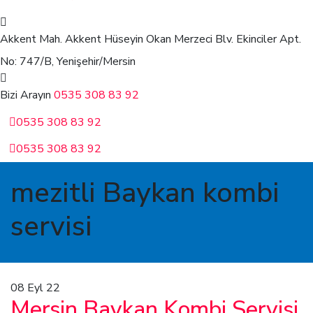
Akkent Mah. Akkent Hüseyin Okan Merzeci Blv.
Ekinciler Apt.
No: 747/B, Yenişehir/Mersin
Bizi Arayın
0535 308 83 92
0535 308 83 92
0535 308 83 92
mezitli Baykan kombi
servisi
08
Eyl 22
Mersin Baykan Kombi Servisi