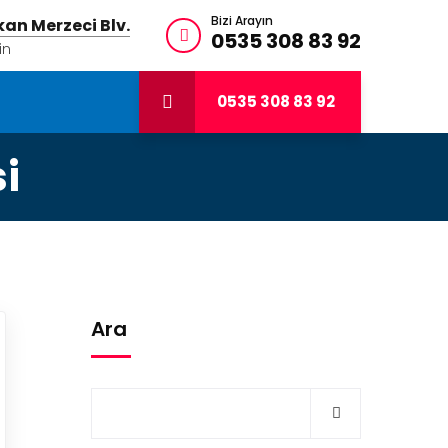
Bizi Arayın
an Merzeci Blv.
0535 308 83 92
in
0535 308 83 92
si
Ara