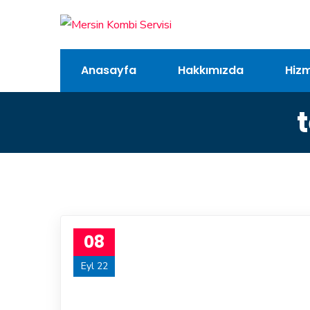
Anasayfa
Hakkımızda
Hizm
t
08
Eyl 22