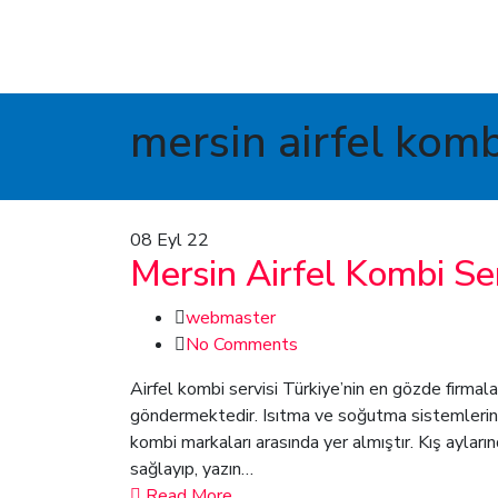
mersin airfel komb
08
Eyl 22
Mersin Airfel Kombi Ser
webmaster
No Comments
Airfel kombi servisi Türkiye’nin en gözde firmalar
göndermektedir. Isıtma ve soğutma sistemlerinde 
kombi markaları arasında yer almıştır. Kış aylar
sağlayıp, yazın…
Read More