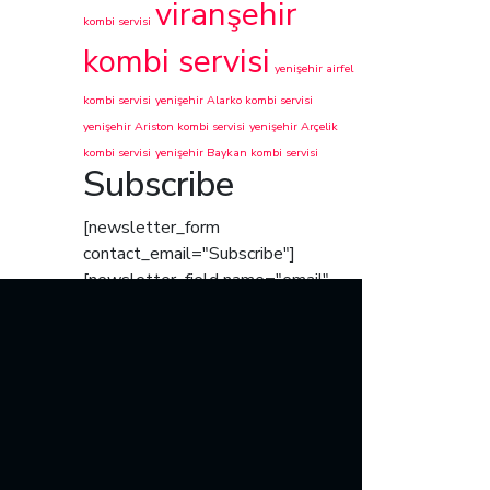
viranşehir
kombi servisi
kombi servisi
yenişehir airfel
kombi servisi
yenişehir Alarko kombi servisi
yenişehir Ariston kombi servisi
yenişehir Arçelik
kombi servisi
yenişehir Baykan kombi servisi
Subscribe
[newsletter_form
contact_email="Subscribe"]
[newsletter_field name="email"
label="Your mail address*"]
[/newsletter_form]