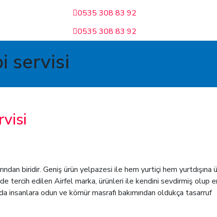
0535 308 83 92
0535 308 83 92
i servisi
visi
ından biridir. Geniş ürün yelpazesi ile hem yurtiçi hem yurtdışına 
tercih edilen Airfel marka, ürünleri ile kendini sevdirmiş olup en
ında insanlara odun ve kömür masrafı bakımından oldukça tasarruf