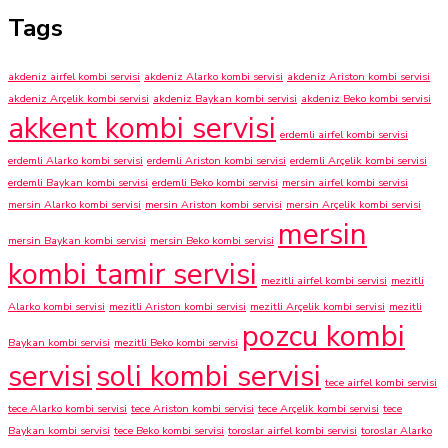
Tags
akdeniz airfel kombi servisi
akdeniz Alarko kombi servisi
akdeniz Ariston kombi servisi
akdeniz Arçelik kombi servisi
akdeniz Baykan kombi servisi
akdeniz Beko kombi servisi
akkent kombi servisi
erdemli airfel kombi servisi
erdemli Alarko kombi servisi
erdemli Ariston kombi servisi
erdemli Arçelik kombi servisi
erdemli Baykan kombi servisi
erdemli Beko kombi servisi
mersin airfel kombi servisi
mersin Alarko kombi servisi
mersin Ariston kombi servisi
mersin Arçelik kombi servisi
mersin
mersin Baykan kombi servisi
mersin Beko kombi servisi
kombi tamir servisi
mezitli airfel kombi servisi
mezitli
Alarko kombi servisi
mezitli Ariston kombi servisi
mezitli Arçelik kombi servisi
mezitli
pozcu kombi
Baykan kombi servisi
mezitli Beko kombi servisi
servisi
soli kombi servisi
tece airfel kombi servisi
tece Alarko kombi servisi
tece Ariston kombi servisi
tece Arçelik kombi servisi
tece
Baykan kombi servisi
tece Beko kombi servisi
toroslar airfel kombi servisi
toroslar Alarko