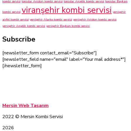
kombi servisi
toroslar Ariston kombi servisi
toroslar Arçelik kombi servisi
toroslar Baykan
viranşehir kombi servisi
kombi servisi
yenişehir
airfel kombi servisi
yenişehir Alarko kombi servisi
yenişehir Ariston kombi servisi
yenişehir Arçelik kombi servisi
yenişehir Baykan kombi servisi
Subscribe
[newsletter_form contact_email="Subscribe"]
[newsletter_field name="email" label="Your mail address*"]
[/newsletter_form]
Mersin Kombi Servisi
Mersin Kombi Servisi
Mersin Web Tasarım
2022
© Mersin Kombi Servisi
2026