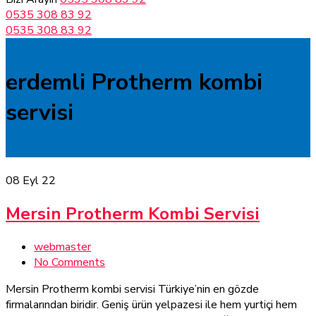
0535 308 83 92
0535 308 83 92
erdemli Protherm kombi
servisi
08
Eyl 22
Mersin Protherm Kombi Servisi
webmaster
No Comments
Mersin Protherm kombi servisi Türkiye’nin en gözde
firmalarından biridir. Geniş ürün yelpazesi ile hem yurtiçi hem