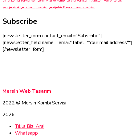
airfel kombi servisi
yenişehir Alarko kombi servisi
yenişehir Ariston kombi servisi
yenişehir Arçelik kombi servisi
yenişehir Baykan kombi servisi
Subscribe
[newsletter_form contact_email="Subscribe"]
[newsletter_field name="email" label="Your mail address*"]
[/newsletter_form]
Mersin Kombi Servisi
Mersin Kombi Servisi
Mersin Web Tasarım
2022
© Mersin Kombi Servisi
2026
Tıkla Bizi Ara!
Whatsapp