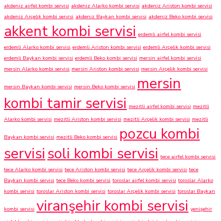
akdeniz airfel kombi servisi
akdeniz Alarko kombi servisi
akdeniz Ariston kombi servisi
akdeniz Arçelik kombi servisi
akdeniz Baykan kombi servisi
akdeniz Beko kombi servisi
akkent kombi servisi
erdemli airfel kombi servisi
erdemli Alarko kombi servisi
erdemli Ariston kombi servisi
erdemli Arçelik kombi servisi
erdemli Baykan kombi servisi
erdemli Beko kombi servisi
mersin airfel kombi servisi
mersin Alarko kombi servisi
mersin Ariston kombi servisi
mersin Arçelik kombi servisi
mersin
mersin Baykan kombi servisi
mersin Beko kombi servisi
kombi tamir servisi
mezitli airfel kombi servisi
mezitli
Alarko kombi servisi
mezitli Ariston kombi servisi
mezitli Arçelik kombi servisi
mezitli
pozcu kombi
Baykan kombi servisi
mezitli Beko kombi servisi
servisi
soli kombi servisi
tece airfel kombi servisi
tece Alarko kombi servisi
tece Ariston kombi servisi
tece Arçelik kombi servisi
tece
Baykan kombi servisi
tece Beko kombi servisi
toroslar airfel kombi servisi
toroslar Alarko
kombi servisi
toroslar Ariston kombi servisi
toroslar Arçelik kombi servisi
toroslar Baykan
viranşehir kombi servisi
kombi servisi
yenişehir