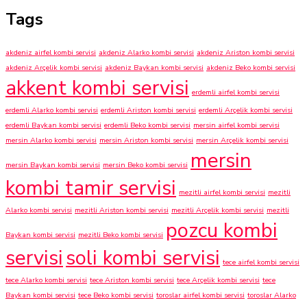
Tags
akdeniz airfel kombi servisi
akdeniz Alarko kombi servisi
akdeniz Ariston kombi servisi
akdeniz Arçelik kombi servisi
akdeniz Baykan kombi servisi
akdeniz Beko kombi servisi
akkent kombi servisi
erdemli airfel kombi servisi
erdemli Alarko kombi servisi
erdemli Ariston kombi servisi
erdemli Arçelik kombi servisi
erdemli Baykan kombi servisi
erdemli Beko kombi servisi
mersin airfel kombi servisi
mersin Alarko kombi servisi
mersin Ariston kombi servisi
mersin Arçelik kombi servisi
mersin
mersin Baykan kombi servisi
mersin Beko kombi servisi
kombi tamir servisi
mezitli airfel kombi servisi
mezitli
Alarko kombi servisi
mezitli Ariston kombi servisi
mezitli Arçelik kombi servisi
mezitli
pozcu kombi
Baykan kombi servisi
mezitli Beko kombi servisi
servisi
soli kombi servisi
tece airfel kombi servisi
tece Alarko kombi servisi
tece Ariston kombi servisi
tece Arçelik kombi servisi
tece
Baykan kombi servisi
tece Beko kombi servisi
toroslar airfel kombi servisi
toroslar Alarko