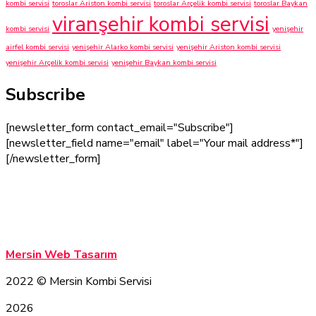
kombi servisi
toroslar Ariston kombi servisi
toroslar Arçelik kombi servisi
toroslar Baykan
viranşehir kombi servisi
kombi servisi
yenişehir
airfel kombi servisi
yenişehir Alarko kombi servisi
yenişehir Ariston kombi servisi
yenişehir Arçelik kombi servisi
yenişehir Baykan kombi servisi
Subscribe
[newsletter_form contact_email="Subscribe"]
[newsletter_field name="email" label="Your mail address*"]
[/newsletter_form]
Mersin Kombi Servisi
Mersin Kombi Servisi
Mersin Web Tasarım
2022
© Mersin Kombi Servisi
2026