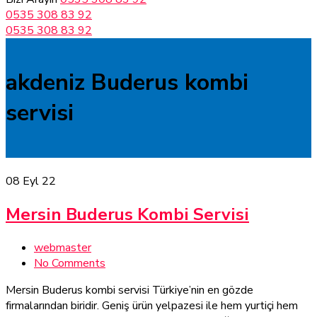
0535 308 83 92
0535 308 83 92
akdeniz Buderus kombi
servisi
08
Eyl 22
Mersin Buderus Kombi Servisi
webmaster
No Comments
Mersin Buderus kombi servisi Türkiye’nin en gözde
firmalarından biridir. Geniş ürün yelpazesi ile hem yurtiçi hem