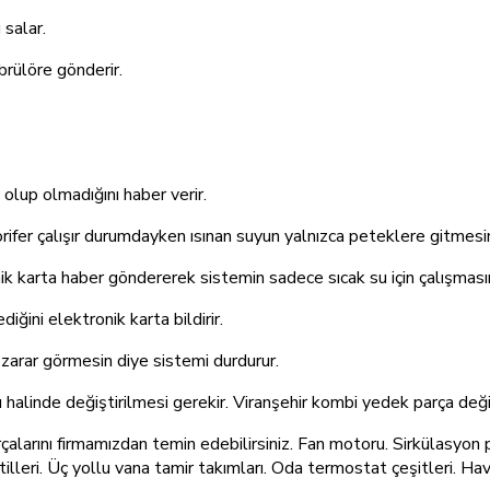
 salar.
 brülöre gönderir.
olup olmadığını haber verir.
lorifer çalışır durumdayken ısınan suyun yalnızca peteklere gitmesin
ik karta haber göndererek sistemin sadece sıcak su için çalışmasın
iğini elektronik karta bildirir.
 zarar görmesin diye sistemi durdurur.
ı halinde değiştirilmesi gerekir. Viranşehir kombi yedek parça deği
alarını firmamızdan temin edebilirsiniz. Fan motoru. Sirkülasyon 
illeri. Üç yollu vana tamir takımları. Oda termostat çeşitleri. Ha