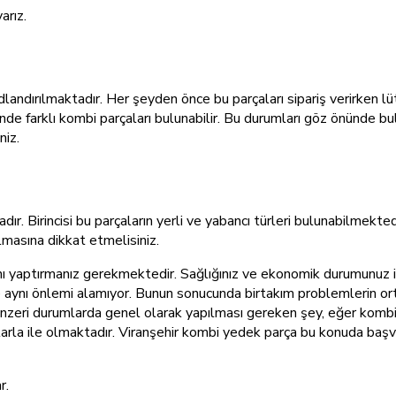
arız.
andırılmaktadır. Her şeyden önce bu parçaları sipariş verirken lüt
e farklı kombi parçaları bulunabilir. Bu durumları göz önünde bulun
niz.
ır. Birincisi bu parçaların yerli ve yabancı türleri bulunabilmekted
lmasına dikkat etmelisiniz.
mını yaptırmanız gerekmektedir. Sağlığınız ve ekonomik durumunuz 
aynı önlemi alamıyor. Bunun sonucunda birtakım problemlerin ort
enzeri durumlarda genel olarak yapılması gereken şey, eğer komb
larla ile olmaktadır. Viranşehir kombi yedek parça bu konuda başvu
r.