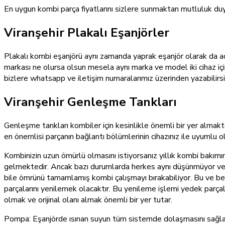
En uygun kombi parça fiyatlarını sizlere sunmaktan mutluluk duy
Viranşehir Plakalı Eşanjörler
Plakalı kombi eşanjörü aynı zamanda yaprak eşanjör olarak da adl
markası ne olursa olsun mesela aynı marka ve model iki cihaz içind
bizlere whatsapp ve iletişim numaralarımız üzerinden yazabilirsi
Viranşehir Genleşme Tankları
Genleşme tankları kombiler için kesinlikle önemli bir yer almaktad
en önemlisi parçanın bağlantı bölümlerinin cihazınız ile uyumlu o
Kombinizin uzun ömürlü olmasını istiyorsanız yıllık kombi bakı
gelmektedir. Ancak bazı durumlarda herkes aynı düşünmüyor ve 
bile ömrünü tamamlamış kombi çalışmayı bırakabiliyor. Bu ve b
parçalarını yenilemek olacaktır. Bu yenileme işlemi yedek parça
olmak ve orijinal olanı almak önemli bir yer tutar.
Pompa: Eşanjörde ısınan suyun tüm sistemde dolaşmasını sağla