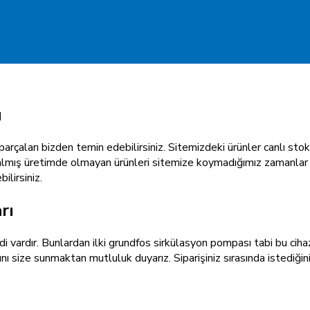
a
ı
parçaları bizden temin edebilirsiniz. Sitemizdeki ürünler canlı stok
kalmış üretimde olmayan ürünleri sitemize koymadığımız zamanlar
ilirsiniz.
rı
 vardır. Bunlardan ilki grundfos sirkülasyon pompası tabi bu cihazl
size sunmaktan mutluluk duyarız. Siparişiniz sırasında istediğiniz