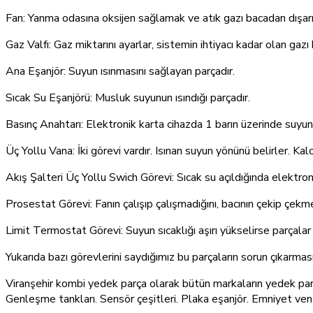
Fan: Yanma odasına oksijen sağlamak ve atık gazı bacadan dışarı
Gaz Valfı: Gaz miktarını ayarlar, sistemin ihtiyacı kadar olan gazı
Ana Eşanjör: Suyun ısınmasını sağlayan parçadır.
Sıcak Su Eşanjörü: Musluk suyunun ısındığı parçadır.
Basınç Anahtarı: Elektronik karta cihazda 1 barın üzerinde suyun 
Üç Yollu Vana: İki görevi vardır. Isınan suyun yönünü belirler. Ka
Akış Şalteri Üç Yollu Swich Görevi: Sıcak su açıldığında elektron
Prosestat Görevi: Fanın çalışıp çalışmadığını, bacının çekip çekmed
Limit Termostat Görevi: Suyun sıcaklığı aşırı yükselirse parçalar
Yukarıda bazı görevlerini saydığımız bu parçaların sorun çıkarmas
Viranşehir kombi yedek parça olarak bütün markaların yedek parç
Genleşme tankları. Sensör çeşitleri. Plaka eşanjör. Emniyet vent