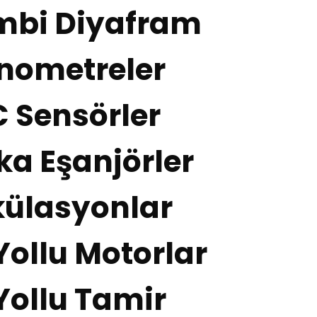
mbi Diyafram
nometreler
 Sensörler
ka Eşanjörler
külasyonlar
ollu Motorlar
Yollu Tamir