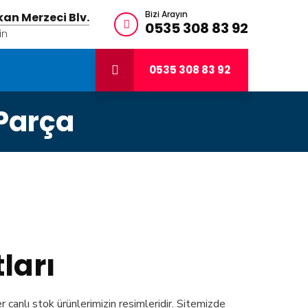
Bizi Arayın
an Merzeci Blv.
0535 308 83 92
in
0535 308 83 92
Parça
ları
r canlı stok ürünlerimizin resimleridir. Sitemizde