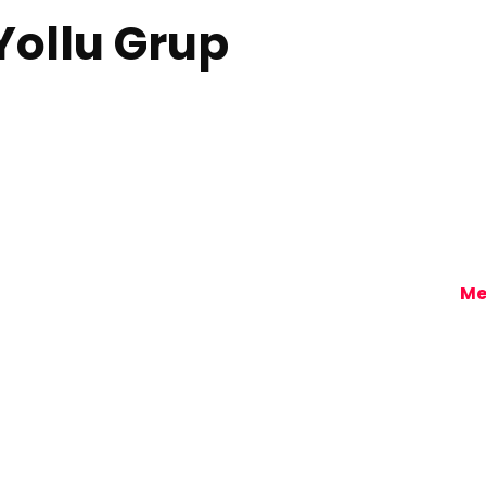
Yollu Grup
Mersin Kombi Servisi
Me