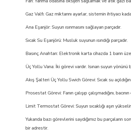
Fan: Yanma odasına oksijen sağlamak ve atık gazı bac
Gaz Valfı: Gaz miktarını ayarlar, sistemin ihtiyacı kad
Ana Eşanjör: Suyun ısınmasını sağlayan parçadır.
Sıcak Su Eşanjörü: Musluk suyunun ısındığı parçadır.
Basınç Anahtarı: Elektronik karta cihazda 1 barın üze
Üç Yollu Vana: İki görevi vardır. Isınan suyun yönünü 
Akış Şalteri Üç Yollu Swich Görevi: Sıcak su açıldığı
Prosestat Görevi: Fanın çalışıp çalışmadığını, bacının 
Limit Termostat Görevi: Suyun sıcaklığı aşırı yükseli
Yukarıda bazı görevlerini saydığımız bu parçaların s
bir adrestir.