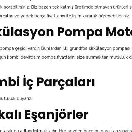
 sorabilirsiniz. Biz bazen tek kalmış üretimde olmayan ürünleri 
arı ve yedek parça fiyatlarını iletişim kurarak öğrenebilirsiniz.
külasyon Pompa Moto
pompa çeşidi vardır. Bunlardan ilki grundfos sirkülasyon pompası t
gun kombi devirdaim pompa fiyatlarını size sunmaktan mutluluk duya
bi İç Parçaları
utluluk duyarız.
alı Eşanjörler
arak da adlandırılmaktadır. Her şeyden önce bu parçaları sipariş v