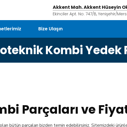
Akkent Mah. Akkent Hüseyin Ok
Ekinciler Apt. No: 747/B, Yenişehir/Mers
etlerimiz
Bize Ulaşın
oteknik Kombi Yedek 
i Parçaları ve Fiyat
 olan bütün parçaları bizden temin edebilirsiniz. Sitemizdeki ürünle