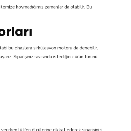
sitemize koymadığımız zamanlar da olabilir. Bu
rları
abi bu cihazlara sirkülasyon motoru da denebilir.
rız. Siparişiniz sırasında istediğiniz ürün türünü
erirken lütfen ölçülerine dikkat ederek siparişinizi