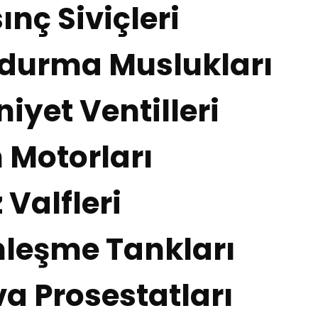
nç Siviçleri
durma Muslukları
yet Ventilleri
 Motorları
Valfleri
leşme Tankları
a Prosestatları