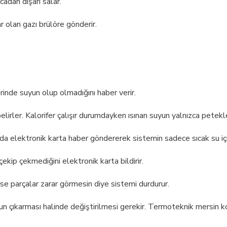
adan dışarı salar.
ar olan gazı brülöre gönderir.
rinde suyun olup olmadığını haber verir.
belirler. Kalorifer çalışır durumdayken ısınan suyun yalnızca petekl
nda elektronik karta haber göndererek sistemin sadece sıcak su içi
çekip çekmediğini elektronik karta bildirir.
rse parçalar zarar görmesin diye sistemi durdurur.
orun çıkarması halinde değiştirilmesi gerekir. Termoteknik mersin