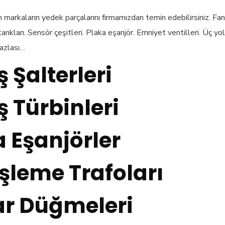
arkaların yedek parçalarını firmamızdan temin edebilirsiniz. Fa
nkları. Sensör çeşitleri. Plaka eşanjör. Emniyet ventilleri. Üç yol
fazlası…
 Şalterleri
 Türbinleri
 Eşanjörler
şleme Trafoları
ar Düğmeleri