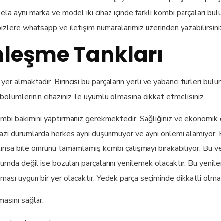
a aynı marka ve model iki cihaz içinde farklı kombi parçaları bul
sa bizlere whatsapp ve iletişim numaralarımız üzerinden yazabilirsini
leşme Tankları
yer almaktadır. Birincisi bu parçaların yerli ve yabancı türleri bu
ı bölümlerinin cihazınız ile uyumlu olmasına dikkat etmelisiniz.
 kombi bakımını yaptırmanız gerekmektedir. Sağlığınız ve ekonomi
azı durumlarda herkes aynı düşünmüyor ve aynı önlemi alamıyor.
lınsa bile ömrünü tamamlamış kombi çalışmayı bırakabiliyor. Bu v
mda değil ise bozulan parçalarını yenilemek olacaktır. Bu yenile
 uygun bir yer olacaktır. Yedek parça seçiminde dikkatli olmak v
asını sağlar.