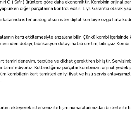
i O ( Sıfır ) ürünlere göre daha ekonomiktir. Kombinin orijinal pa
pılırken diğer parçalarına kontrol edilir. 1 yıl Garantili olarak ya
larında ister analog olsun ister dijital kombiye özgü hata kodu 
arının kartı etkilemesiyle arızalana bilir. Çünkü kombi içerisinde 
sinden dolayı, fabrikasyon dolayı hatalı üretim, bilinçsiz Kombi 
 tamiri deneyim, tecrübe ve dikkat gerektiren bir iştir. Servisimiz
 tamir ediyoruz. Kullandığımız parçalar kombinizin orijinal yedek 
mle tüm kombilerin kart tamirleri en iyi fiyat ve hızlı servis anlay
.
orum ekleyerek isterseniz iletişim numaralarımızdan bizlerle ileti