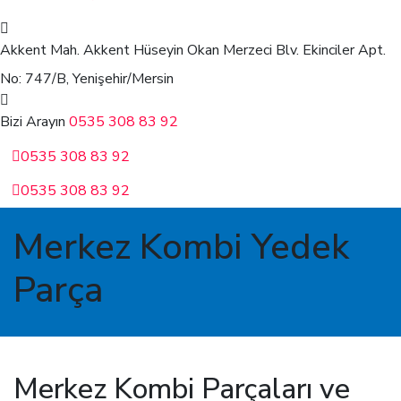
Akkent Mah. Akkent Hüseyin Okan Merzeci Blv.
Ekinciler Apt.
No: 747/B, Yenişehir/Mersin
Bizi Arayın
0535 308 83 92
0535 308 83 92
0535 308 83 92
Merkez Kombi Yedek
Parça
Merkez Kombi Parçaları ve